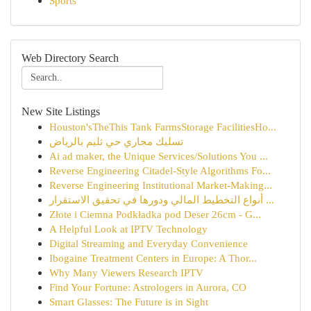
Sports
Web Directory Search
New Site Listings
Houston'sTheThis Tank FarmsStorage FacilitiesHo...
تسليك مجاري حي ثليم بالرياض
Ai ad maker, the Unique Services/Solutions You ...
Reverse Engineering Citadel-Style Algorithms Fo...
Reverse Engineering Institutional Market-Making...
أنواع التخطيط المالي ودورها في تحقيق الاستقرار ...
Złote i Ciemna Podkładka pod Deser 26cm - G...
A Helpful Look at IPTV Technology
Digital Streaming and Everyday Convenience
Ibogaine Treatment Centers in Europe: A Thor...
Why Many Viewers Research IPTV
Find Your Fortune: Astrologers in Aurora, CO
Smart Glasses: The Future is in Sight