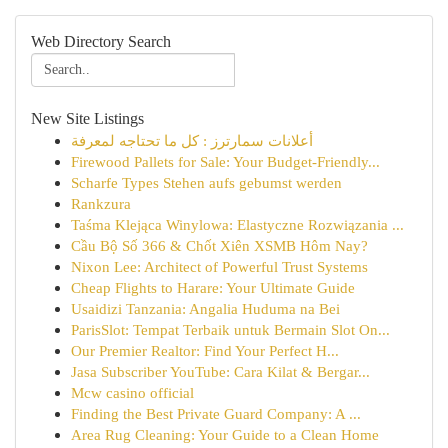
Web Directory Search
New Site Listings
أعلانات سمارترز : كل ما تحتاجه لمعرفة
Firewood Pallets for Sale: Your Budget-Friendly...
Scharfe Types Stehen aufs gebumst werden
Rankzura
Taśma Klejąca Winylowa: Elastyczne Rozwiązania ...
Cầu Bộ Số 366 & Chốt Xiên XSMB Hôm Nay?
Nixon Lee: Architect of Powerful Trust Systems
Cheap Flights to Harare: Your Ultimate Guide
Usaidizi Tanzania: Angalia Huduma na Bei
ParisSlot: Tempat Terbaik untuk Bermain Slot On...
Our Premier Realtor: Find Your Perfect H...
Jasa Subscriber YouTube: Cara Kilat & Bergar...
Mcw casino official
Finding the Best Private Guard Company: A ...
Area Rug Cleaning: Your Guide to a Clean Home