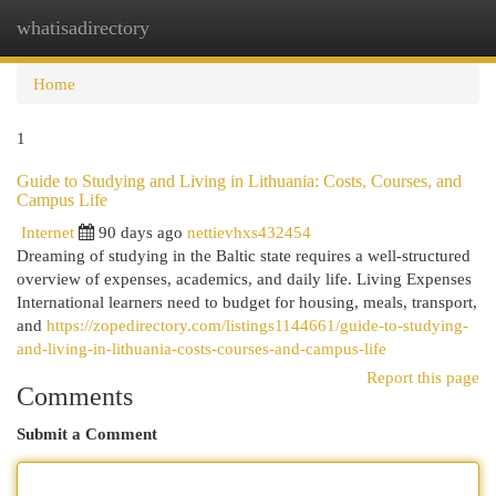
whatisadirectory
Togg
navi
Home
1
Guide to Studying and Living in Lithuania: Costs, Courses, and
Campus Life
Internet
90 days ago
nettievhxs432454
Dreaming of studying in the Baltic state requires a well‑structured
overview of expenses, academics, and daily life. Living Expenses
International learners need to budget for housing, meals, transport,
and
https://zopedirectory.com/listings1144661/guide-to-studying-
and-living-in-lithuania-costs-courses-and-campus-life
Report this page
Comments
Submit a Comment