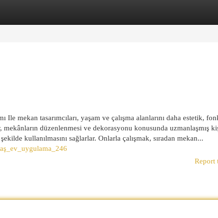
egories
Register
Login
ı Ile mekan tasarımcıları, yaşam ve çalışma alanlarını daha estetik, fon
ılar, mekânların düzenlenmesi ve dekorasyonu konusunda uzmanlaşmış kiş
şekilde kullanılmasını sağlarlar. Onlarla çalışmak, sıradan mekan...
_taş_ev_uygulama_246
Report 