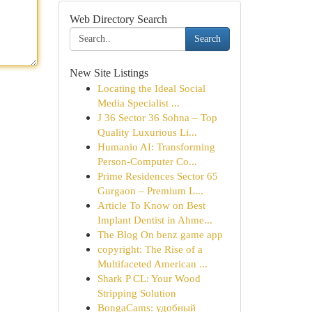
Web Directory Search
Search
New Site Listings
Locating the Ideal Social
Media Specialist ...
J 36 Sector 36 Sohna – Top
Quality Luxurious Li...
Humanio AI: Transforming
Person-Computer Co...
Prime Residences Sector 65
Gurgaon – Premium L...
Article To Know on Best
Implant Dentist in Ahme...
The Blog On benz game app
copyright: The Rise of a
Multifaceted American ...
Shark P CL: Your Wood
Stripping Solution
BongaCams: удобный