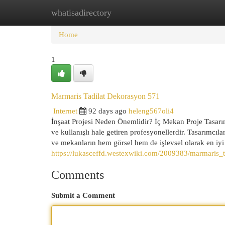
whatisadirectory
Home
New Site Listings
Add Site
Cat
Home
1
Marmaris Tadilat Dekorasyon 571
Internet
92 days ago
heleng567oli4
İnşaat Projesi Neden Önemlidir? İç Mekan Proje Tasarım
ve kullanışlı hale getiren profesyonellerdir. Tasarımc
ve mekanların hem görsel hem de işlevsel olarak en iyi 
https://lukasceffd.westexwiki.com/2009383/marmaris
Comments
Submit a Comment