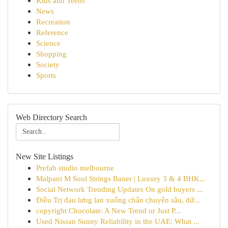
Kids and Teens
News
Recreation
Reference
Science
Shopping
Society
Sports
Web Directory Search
New Site Listings
Prefab studio melbourne
Malpani M Soul Strings Baner | Luxury 3 & 4 BHK...
Social Network Trending Updates On gold buyers ...
Điều Trị đau lưng lan xuống chân chuyên sâu, dứ...
copyright Chocolate: A New Trend or Just P...
Used Nissan Sunny Reliability in the UAE: What ...