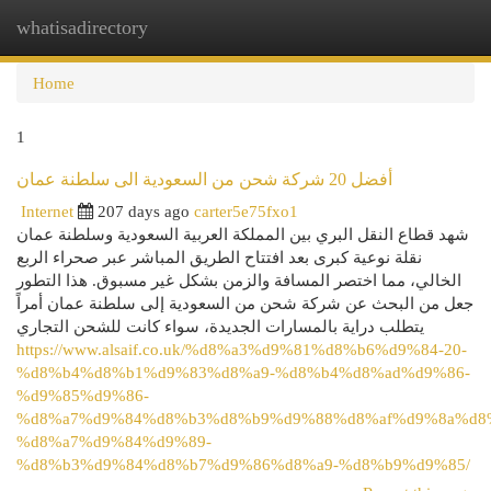
whatisadirectory
Togg
navi
Home
1
أفضل 20 شركة شحن من السعودية الى سلطنة عمان
Internet
207 days ago
carter5e75fxo1
شهد قطاع النقل البري بين المملكة العربية السعودية وسلطنة عمان
نقلة نوعية كبرى بعد افتتاح الطريق المباشر عبر صحراء الربع
الخالي، مما اختصر المسافة والزمن بشكل غير مسبوق. هذا التطور
جعل من البحث عن شركة شحن من السعودية إلى سلطنة عمان أمراً
يتطلب دراية بالمسارات الجديدة، سواء كانت للشحن التجاري
https://www.alsaif.co.uk/%d8%a3%d9%81%d8%b6%d9%84-20-
%d8%b4%d8%b1%d9%83%d8%a9-%d8%b4%d8%ad%d9%86-
%d9%85%d9%86-
%d8%a7%d9%84%d8%b3%d8%b9%d9%88%d8%af%d9%8a%d8
%d8%a7%d9%84%d9%89-
%d8%b3%d9%84%d8%b7%d9%86%d8%a9-%d8%b9%d9%85/