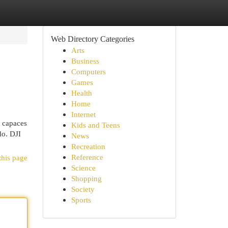
Web Directory Categories
Arts
Business
Computers
Games
Health
Home
Internet
n capaces
Kids and Teens
do. DJI
News
Recreation
Reference
this page
Science
Shopping
Society
Sports