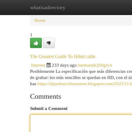
whatisadirectory
Home
New Site Listings
Add Site
Cat
Home
1
The Greatest Guide To Hdmi cable
Internet
233 days ago
hermannk269gry4
Posiblemente La especificación que más diferencias cre
de grabar: los más sencillos se quedan en HD, con el ún
has
https://djiarsbarcelonastore.blogspot.com/2025/11/
Comments
Submit a Comment