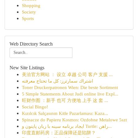
Shopping
Society
Sports
Web Directory Search
New Site Listings
美洽官方网站 ： 设立 卓越 公司 客户 支援 ...
اشتراك سمارترز: كل ما تحتاج معرفته
Toner Druckerpatronen Wien: Die beste Sortiment
5 Simple Statements About Judi online live Expl...
旺财作图 ：新手 也可 方便地 上手 这 套 ...
Social Bingo!
Kızılcık Salçasının Kitle Pazarlaması: Kaza...
Spinacze do Papieru Kosmos: Ozdobne Metalowe 5szt
ایجاد برنامه سینه با زبان پایتون و Turtle: راهن...
印度直邮药房：正品保障还是陷阱？