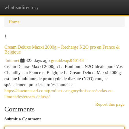
whatisadirectory
Togg
navi
Home
1
Cream Deluxe Maxxi 2000g – Recharge N2O pro en France &
Belgique
Internet
323 days ago
geraldzsqs040143
Cream Deluxe Maxxi 2000g : La Bonbonne N2O Idéale pour Vos
Chantillys en France et Belgique Le Cream Deluxe Maxxi 2000g
est une bonbonne de protoxyde de diazote (N2O) conçue
spécialement pour les professionnels et
https://dawtonasarl.com/product-category/boissons/sodas-et-
limonades/cream-deluxe/
Report this page
Comments
Submit a Comment