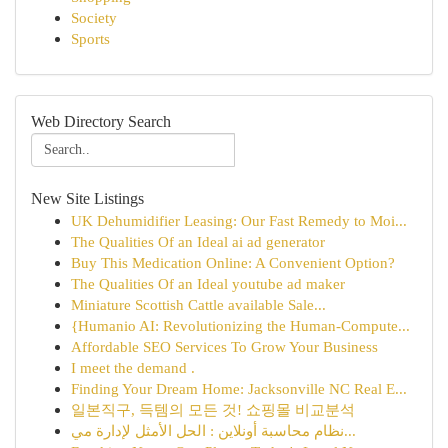
Society
Sports
Web Directory Search
New Site Listings
UK Dehumidifier Leasing: Our Fast Remedy to Moi...
The Qualities Of an Ideal ai ad generator
Buy This Medication Online: A Convenient Option?
The Qualities Of an Ideal youtube ad maker
Miniature Scottish Cattle available Sale...
{Humanio AI: Revolutionizing the Human-Compute...
Affordable SEO Services To Grow Your Business
I meet the demand .
Finding Your Dream Home: Jacksonville NC Real E...
일본직구, 득템의 모든 것! 쇼핑몰 비교분석
نظام محاسبة أونلاين : الحل الأمثل لإدارة مي...