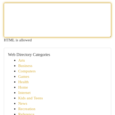
HTML is allowed
Web Directory Categories
Arts
Business
Computers
Games
Health
Home
Internet
Kids and Teens
News
Recreation
Reference