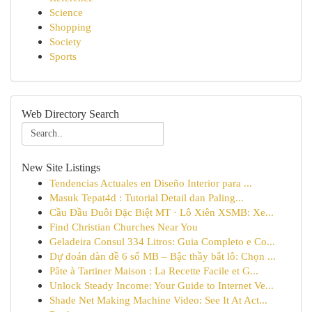
Science
Shopping
Society
Sports
Web Directory Search
New Site Listings
Tendencias Actuales en Diseño Interior para ...
Masuk Tepat4d : Tutorial Detail dan Paling...
Cầu Đầu Đuôi Đặc Biệt MT · Lô Xiên XSMB: Xe...
Find Christian Churches Near You
Geladeira Consul 334 Litros: Guia Completo e Co...
Dự đoán dàn đề 6 số MB – Bậc thầy bắt lô: Chọn ...
Pâte à Tartiner Maison : La Recette Facile et G...
Unlock Steady Income: Your Guide to Internet Ve...
Shade Net Making Machine Video: See It At Act...