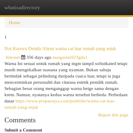
whatisadirectory
Togg
navi
Home
1
Not Known Details About warna cat luar rumah yang sejuk
Internet
356 days ago
margareto923gda1
Warna Ini sesuai untuk rumah yang ingin tampil sofistikated tetapi
masih mengekalkan suasana yang nyaman. Bukan sahaja
bertindak sebagai pelindung daripada cuaca luar, tetapi ia juga
mencerminkan personaliti dan citarasa estetik pemilik rumah.
Sebagian besar orang menganggap warna beige sama dengan
krem. Namun, nyatanya kedua warna tersebut berbeda. Perbedaan
dasar
https://www.propanraya.com/portfolio/warna-cat-luar-
rumah-yang-sejuk
Report this page
Comments
Submit a Comment