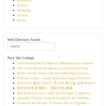
Reference
Science
Shopping
Society
Sports
Web Directory Search
New Site Listings
Uners&auml;ttliche Muschis M&uuml;ssen bumsen
Yes, Good Branding agency in chennai Do Exist
Buntes Erotik Video Clip mit hei&szlig;er Escor...
92Strike Game – Learn About Its Unique Features
대전/대구 출장 마사지, 최고의 휴식을 경험하세요!
海外布局专家 解析： 国际市场 要素
Apartamentos para venda em Portugal: O guia de...
Aparelho Duosat: Tutorial Completo dos Modelo...
Crown of the People: A Visual Ode for Togethe...