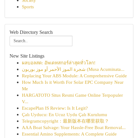
Society
Sports
Web Directory Search
New Site Listings
ผลบอลสด: อัพเดทสกอร์ล่าสุดทั่วโลก!
شجرة الموز الأحمر أو موز بوربون (Musa Acuminata...
Replacing Your ABS Module: A Comprehensive Guide
How Much Is it Worth For Solar EPC Company Near
Me
HARGATOTO Situs Resmi Game Online Terpopuler
V...
EscapePlan IS Review: Is It Legit?
Çalı Uyducu: En Ucuz Uydu Çalı Kurulumu
Telegramcopyright：最新版本在哪里获取？
AAA Boat Salvage: Your Hassle-Free Boat Removal...
Essential Amino Supplements: A Complete Guide