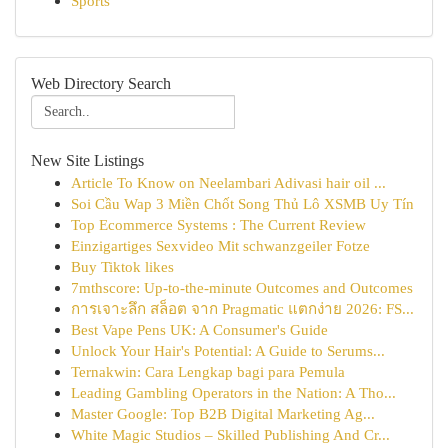
Sports
Web Directory Search
New Site Listings
Article To Know on Neelambari Adivasi hair oil ...
Soi Cầu Wap 3 Miền Chốt Song Thủ Lô XSMB Uy Tín
Top Ecommerce Systems : The Current Review
Einzigartiges Sexvideo Mit schwanzgeiler Fotze
Buy Tiktok likes
7mthscore: Up-to-the-minute Outcomes and Outcomes
การเจาะลึก สล็อต จาก Pragmatic แตกง่าย 2026: FS...
Best Vape Pens UK: A Consumer's Guide
Unlock Your Hair's Potential: A Guide to Serums...
Ternakwin: Cara Lengkap bagi para Pemula
Leading Gambling Operators in the Nation: A Tho...
Master Google: Top B2B Digital Marketing Ag...
White Magic Studios – Skilled Publishing And Cr...