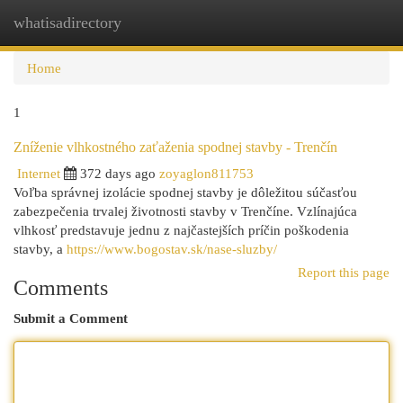
whatisadirectory
Togg
navi
Home
1
Zníženie vlhkostného zaťaženia spodnej stavby - Trenčín
Internet
372 days ago
zoyaglon811753
Voľba správnej izolácie spodnej stavby je dôležitou súčasťou
zabezpečenia trvalej životnosti stavby v Trenčíne. Vzlínajúca
vlhkosť predstavuje jednu z najčastejších príčin poškodenia
stavby, a
https://www.bogostav.sk/nase-sluzby/
Report this page
Comments
Submit a Comment