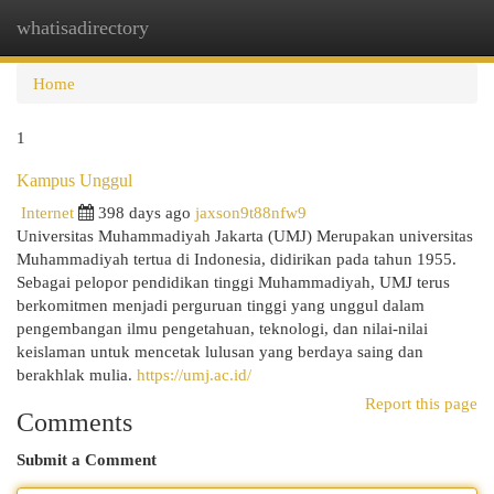
whatisadirectory
Togg
navi
Home
1
Kampus Unggul
Internet
398 days ago
jaxson9t88nfw9
Universitas Muhammadiyah Jakarta (UMJ) Merupakan universitas
Muhammadiyah tertua di Indonesia, didirikan pada tahun 1955.
Sebagai pelopor pendidikan tinggi Muhammadiyah, UMJ terus
berkomitmen menjadi perguruan tinggi yang unggul dalam
pengembangan ilmu pengetahuan, teknologi, dan nilai-nilai
keislaman untuk mencetak lulusan yang berdaya saing dan
berakhlak mulia.
https://umj.ac.id/
Report this page
Comments
Submit a Comment