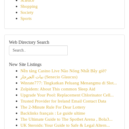
Science
Shopping
Society
Sports
Web Directory Search
New Site Listings
Nền tảng Casino Live Nào Nóng Nhất Bây giờ?
نبات الجرجار (Senecio Glaucus)
Winrate777: Tingkatkan Peluang Menangmu di Slot...
Zolpidem: About This common Sleep Aid
Upgrade Your Pool: Replacement Chlorinator Cell...
Trusted Provider for Ireland Email Contact Data
The 2-Minute Rule For Dear Lottery
Backlinks français : Le guide ultime
The Ultimate Guide to The Spotbet Arena , Bola3...
UK Steroids: Your Guide to Safe & Legal Altern...