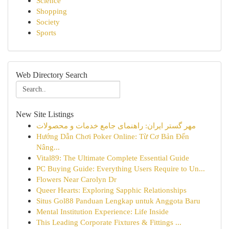
Science
Shopping
Society
Sports
Web Directory Search
New Site Listings
مهر گستر ایران: راهنمای جامع خدمات و محصولات
Hướng Dẫn Chơi Poker Online: Từ Cơ Bản Đến
Nâng...
Vital89: The Ultimate Complete Essential Guide
PC Buying Guide: Everything Users Require to Un...
Flowers Near Carolyn Dr
Queer Hearts: Exploring Sapphic Relationships
Situs Gol88 Panduan Lengkap untuk Anggota Baru
Mental Institution Experience: Life Inside
This Leading Corporate Fixtures & Fittings ...